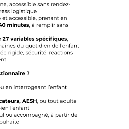
ne, accessible sans rendez-
tress logistique
 et accessible, prenant en
 40 minutes
, à remplir sans
e
27 variables spécifiques
,
aines du quotidien de l’enfant
sée rigide, sécurité, réactions
ent
stionnaire ?
/ou en interrogeant l’enfant
cateurs, AESH
, ou tout adulte
ien l’enfant
eul ou accompagné, à partir de
 souhaite