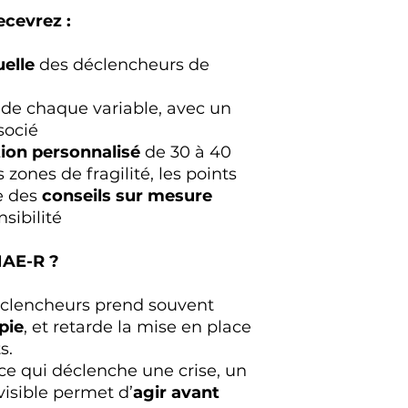
ecevrez :
uelle
des déclencheurs de
de chaque variable, avec un
socié
tion personnalisé
de 30 à 40
 zones de fragilité, les points
se des
conseils sur mesure
sibilité
NAE-R ?
éclencheurs prend souvent
pie
, et retarde la mise en place
s.
ce qui déclenche une crise, un
visible permet d’
agir avant